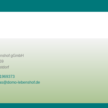
nshof gGmbH
69
tdorf
 1969373
as@domo-lebenshof.de