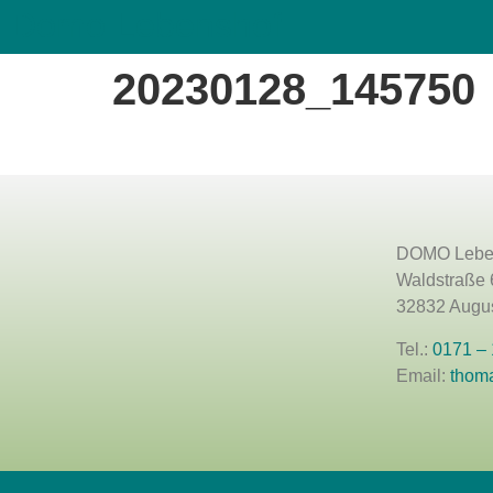
Domo Lebenshof
20230128_145750
DOMO Lebe
Waldstraße 
32832 Augus
Tel.:
0171 –
Email:
thom