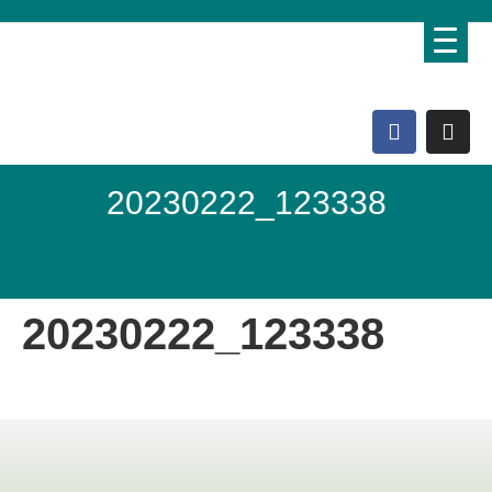
20230222_123338
Domo Lebenshof
20230222_123338