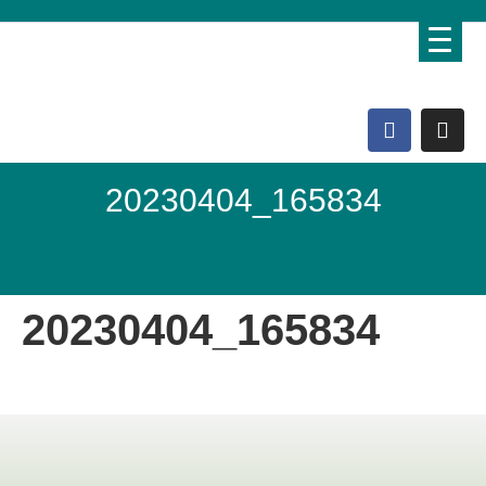
20230404_165834
Domo Lebenshof
20230404_165834