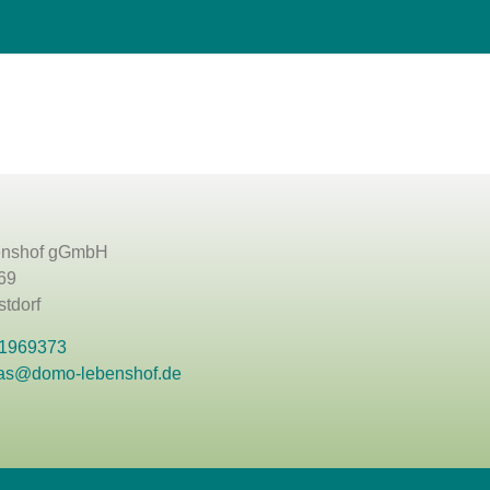
nshof gGmbH
69
tdorf
 1969373
as@domo-lebenshof.de