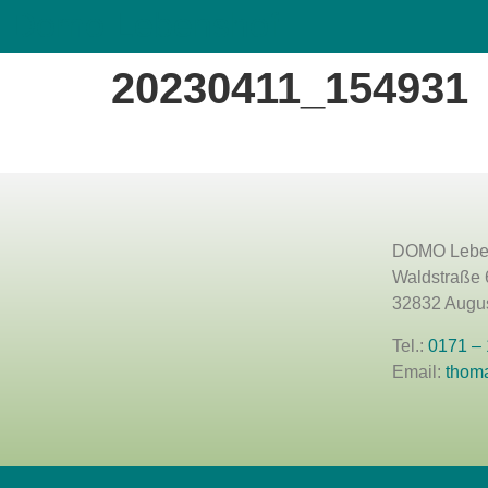
Domo Lebenshof
20230411_154931
DOMO Lebe
Waldstraße 
32832 Augus
Tel.:
0171 –
Email:
thom