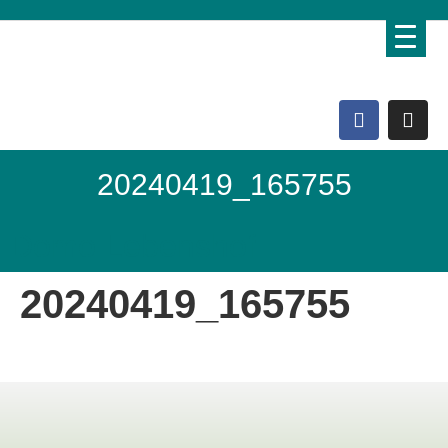
20240419_165755
Domo Lebenshof
20240419_165755