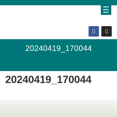
20240419_170044
Domo Lebenshof
20240419_170044