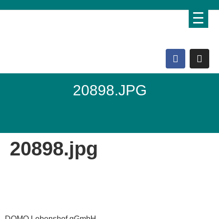
20898.JPG
Domo Lebenshof
20898.jpg
DOMO Lebenshof gGmbH