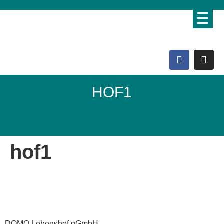
HOF1
Domo Lebenshof
hof1
DOMO Lebenshof gGmbH