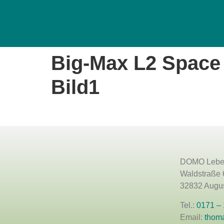
Domo Lebenshof
Big-Max L2 Space 
Bild1
DOMO Lebe
Waldstraße 
32832 Augus
Tel.:
0171 –
Email:
thom