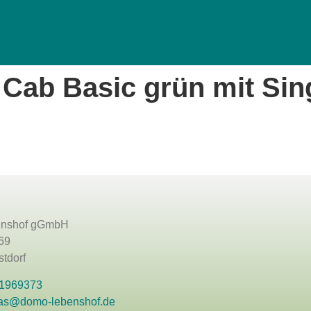
Cab Basic grün mit Sin
nshof gGmbH
69
tdorf
 1969373
as@domo-lebenshof.de