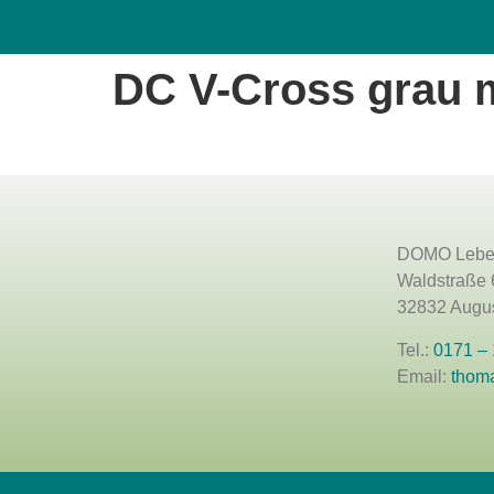
Domo Lebenshof
DC V-Cross grau m
DOMO Lebe
Waldstraße 
32832 Augus
Tel.:
0171 –
Email:
thom