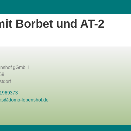
it Borbet und AT-2
nshof gGmbH
69
tdorf
 1969373
as@domo-lebenshof.de