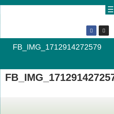
FB_IMG_1712914272579
Domo Lebenshof
FB_IMG_17129142725