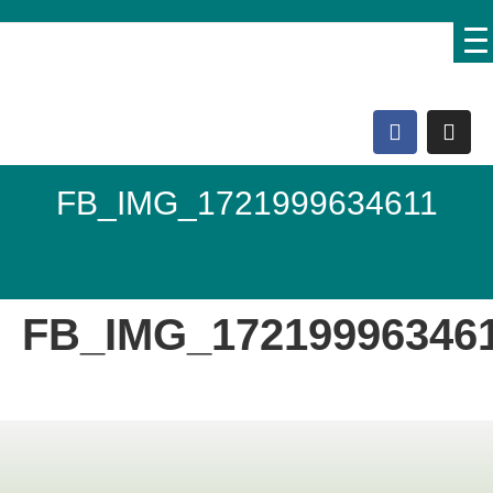
FB_IMG_1721999634611
Domo Lebenshof
FB_IMG_17219996346