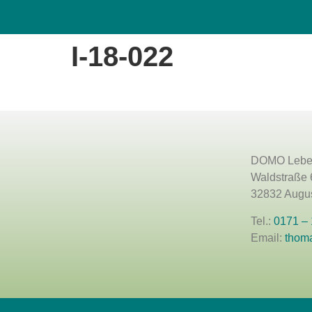
Domo Lebenshof
I-18-022
DOMO Lebe
Waldstraße 
32832 Augus
Tel.:
0171 –
Email:
thom