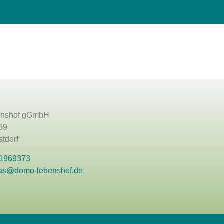
nshof gGmbH
69
tdorf
 1969373
as@domo-lebenshof.de