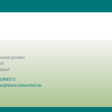
nshof gGmbH
69
tdorf
 1969373
as@domo-lebenshof.de