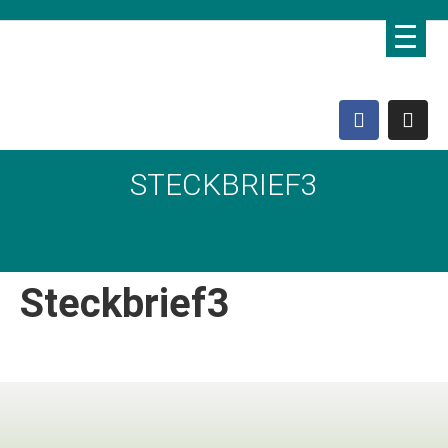
STECKBRIEF3
Domo Lebenshof
Steckbrief3