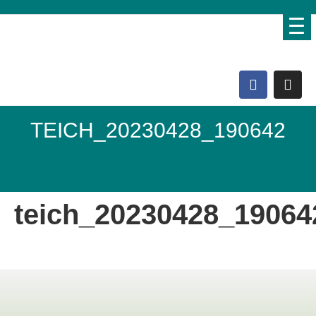
TEICH_20230428_190642
Domo Lebenshof
teich_20230428_19064