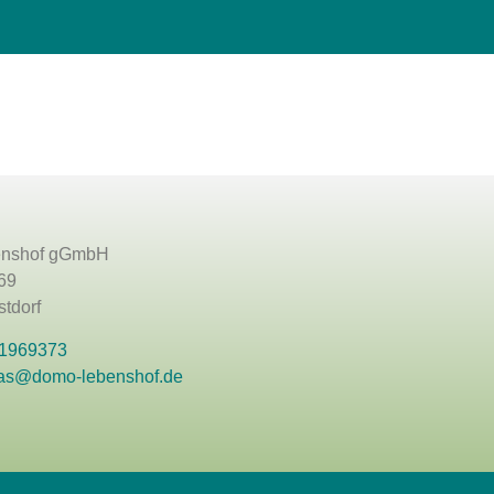
nshof gGmbH
69
tdorf
 1969373
as@domo-lebenshof.de