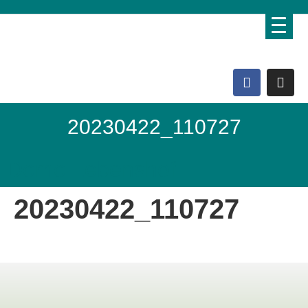
20230422_110727
Domo Lebenshof
20230422_110727