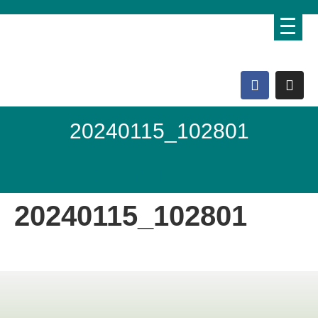
20240115_102801
Domo Lebenshof
20240115_102801