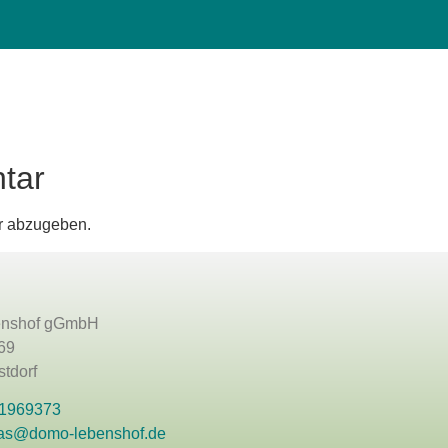
tar
r abzugeben.
nshof gGmbH
69
tdorf
 1969373
as@domo-lebenshof.de